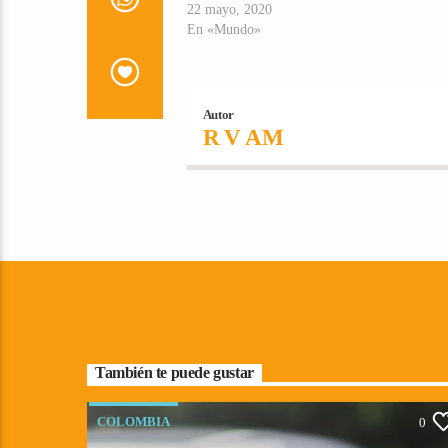
22 mayo, 2020
En «Mundo»
Autor
R V AM
También te puede gustar
COLOMBIA
0