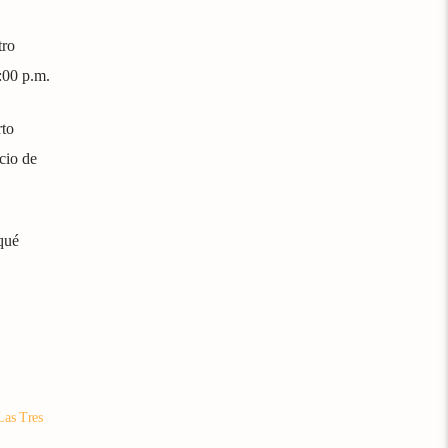
tro
:00 p.m.
rto
cio de
qué
Las Tres