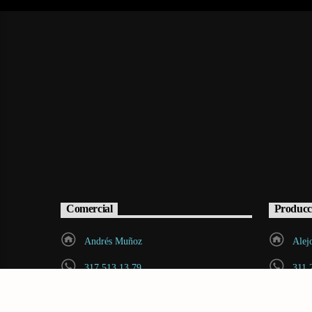
Comercial
Producc
Andrés Muñoz
Alej
317 513 13 79
311 
andres.munoz@radiovoltio.com
cont