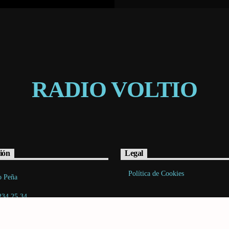
RADIO VOLTIO
ión
Legal
Política de Cookies
o Peña
234 25 34
acto@radiovoltio.com