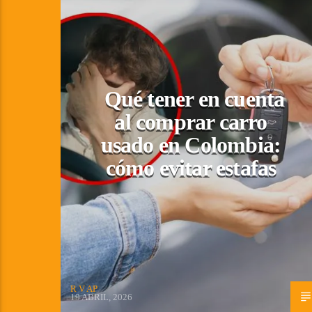
Qué tener en cuenta
al comprar carro
usado en Colombia:
cómo evitar estafas
R V AP
19 ABRIL, 2026