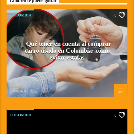
También te puede gustar
COLOMBIA
0
Qué tener en cuenta al comprar
carro usado en Colombia: cómo
evitar estafas
R V AP
19 ABRIL, 2026
COLOMBIA
0