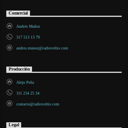
Comercial
Andrés Muñoz
317 513 13 79
andres.munoz@radiovoltio.com
Producción
Alejo Peña
311 234 25 34
contacto@radiovoltio.com
Legal