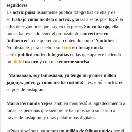
seguidores
.
La
actriz paisa
usualmente publica fotografías de ella y de
su
trabajo como modelo o actriz,
gracias a estos post logró la
cifra de seguidores que hoy en día posee
. Sin embargo,
ella
nunca ha revelado tener el propósito de
convertirse en
‘influencer’
o de querer crear contenido como ‘
Youtuber
‘.
No obstante, para celebrar su
éxito
en Instagram
la
actriz
publicó cuatro fotografías
en las que aparece luciendo
un
bikini
oscuro
y con una
enorme sonrisa
.
“
Mamáaaaa, soy famosaaaa, ya tengo mi primer millón
jajajaja, joder, ¡y cómo me ha costado!
”, escribió la actriz en
su post de Instagram.
María Fernanda Yepes
también manifestó su agradecimiento a
todas las personas que siempre le han mostrado su cariño a
través de Instagram y otras plataformas digitales.
«¡Pues sí señores, ya somos
un millón de felinos unidos
por el