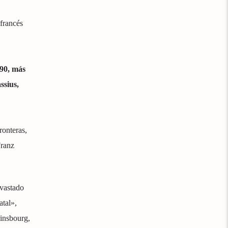
 francés
990, más
ssius,
ronteras,
Franz
evastado
tal»,
insbourg,