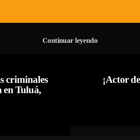
Continuar leyendo
s criminales
¡Actor d
a en Tuluá,