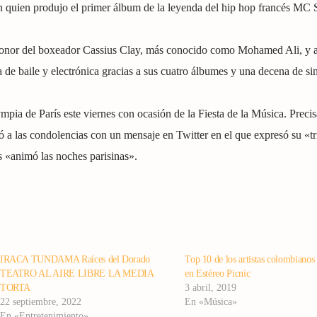
 quien produjo el primer álbum de la leyenda del hip hop francés MC S
honor del boxeador Cassius Clay, más conocido como Mohamed Ali, y 
a de baile y electrónica gracias a sus cuatro álbumes y una decena de sin
ympia de París este viernes con ocasión de la Fiesta de la Música. Preci
 a las condolencias con un mensaje en Twitter en el que expresó su «tr
s «animó las noches parisinas».
IRACA TUNDAMA Raíces del Dorado
Top 10 de los artistas colombianos
TEATRO AL AIRE LIBRE LA MEDIA
en Estéreo Picnic
TORTA
3 abril, 2019
22 septiembre, 2022
En «Música»
En «Entretenimiento»