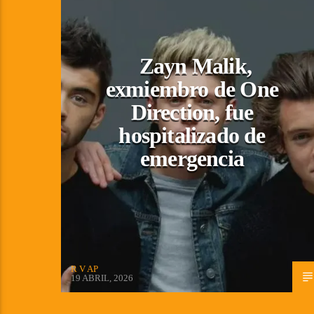
Zayn Malik,
exmiembro de One
Direction, fue
hospitalizado de
emergencia
R V AP
19 ABRIL, 2026