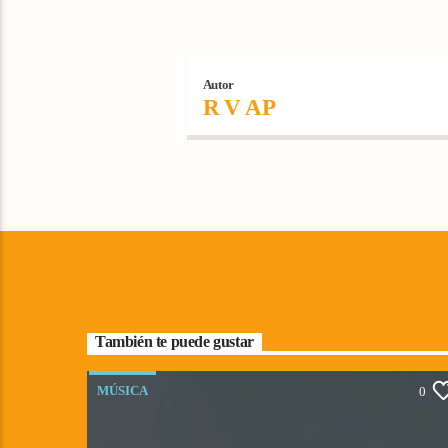
Autor
R V AP
También te puede gustar
MÚSICA
0