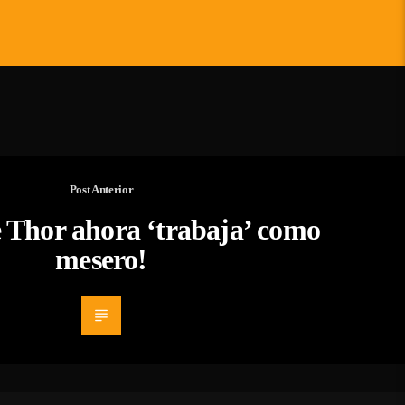
Post Anterior
e Thor ahora ‘trabaja’ como
mesero!