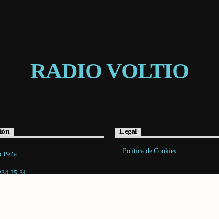
RADIO VOLTIO
ión
Legal
Política de Cookies
o Peña
234 25 34
acto@radiovoltio.com