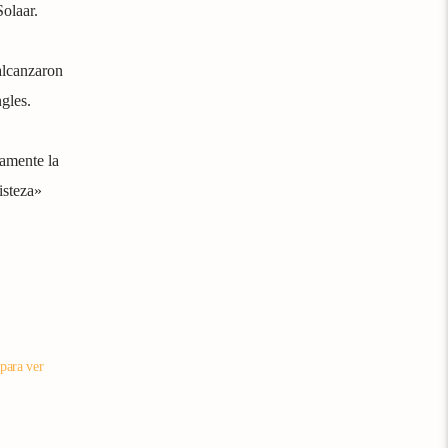
olaar.
alcanzaron
gles.
samente la
isteza»
 para ver