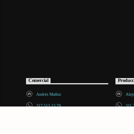
Comercial
Producc
Andrés Muñoz
Alej
317 513 13 79
311 
andres.munoz@radiovoltio.com
cont