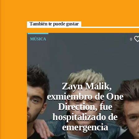
También te puede gustar
MÚSICA
0
Zayn Malik,
exmiembro de One
Direction, fue
hospitalizado de
emergencia