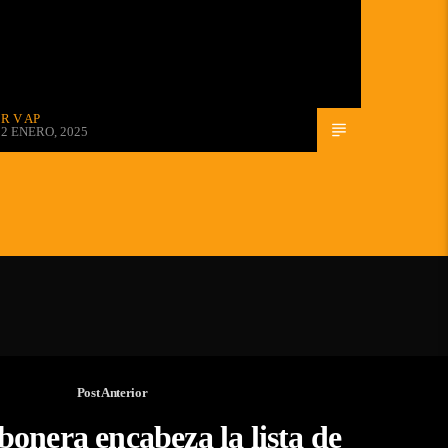
R V AP
2 ENERO, 2025
Post Anterior
onera encabeza la lista de