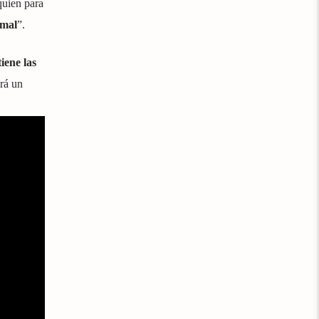
quien para
 mal
”.
tiene las
rá un