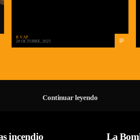
R V AP
20 OCTUBRE, 2025
Continuar leyendo
as incendio
La Bomb