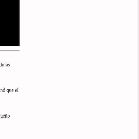
duras
gnó que el
queño