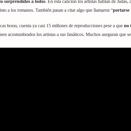
do sorprendidos a todos
. En ésta canción los artistas hablan de Judas, 
risto a los romanos. También pasan a citar algo que llamaron “
portarse
as horas, cuenta ya casi 15 millones de reproducciones pese a que
no 
enen acostumbrados los artistas a sus fanáticos. Muchos aseguran que se