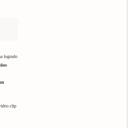
ha logrado
años
un
ideo clip