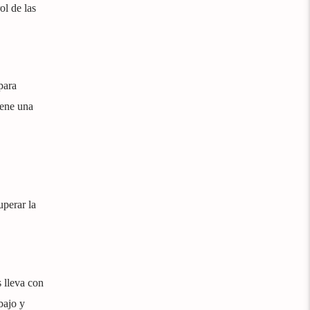
ol de las
para
iene una
uperar la
 lleva con
bajo y