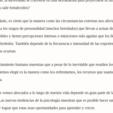
ras, la adversidad se convierte en una herramienta para proyectarse al fut
salir fortalecidos?
lado, es cierto que la manera como las circunstancias externas nos afect
 los rasgos de personalidad (muchos heredados) que llevan a actuar de
bles y tienen percepciones internas o intuiciones más agudas que los l
alrededor. También depende de la frecuencia e intensidad de las experie
as ocurran.
rtamiento humano muestran que a pesar de lo inevitable que resulten lo
odemos elegir es la manera como los enfrentamos, los recursos que usamo
a.
os vemos abocados a lo largo de nuestra vida depende en gran parte de l
Las nuevas tendencias de la psicología muestran que es posible hacer u
 y lograr que estas sean oportunidades para aprender y crecer.