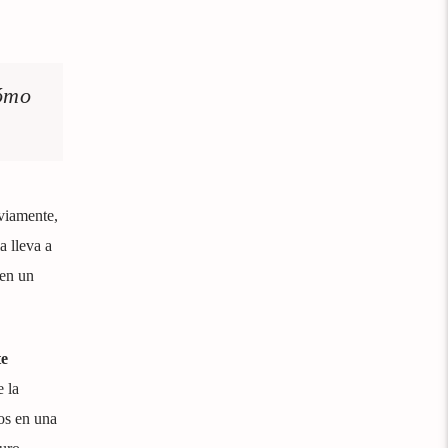
cómo
viamente,
a lleva a
 en un
te
 la
os en una