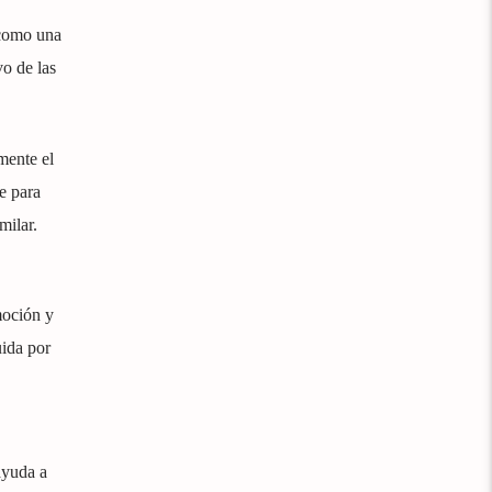
 como una
vo de las
mente el
e para
milar.
moción y
uida por
ayuda a