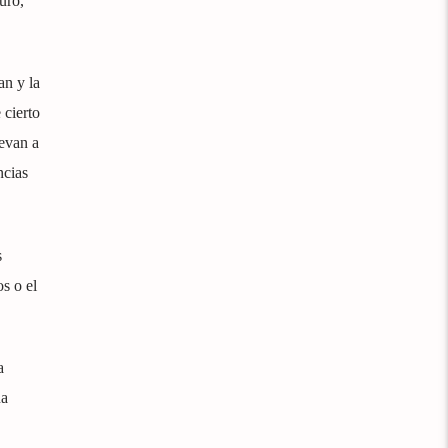
uro,
an y la
 cierto
levan a
ncias
s
s o el
a
na