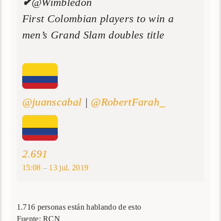
✔
@Wimbledon
First Colombian players to win a
men’s Grand Slam doubles title
@
juanscabal
|
@
RobertFarah_
2.691
15:08 – 13 jul. 2019
1.716 personas están hablando de esto
Fuente: RCN