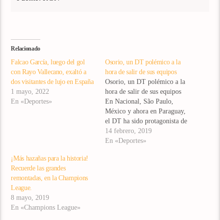
Relacionado
Falcao García, luego del gol
Osorio, un DT polémico a la
con Rayo Vallecano, exaltó a
hora de salir de sus equipos
dos visitantes de lujo en España
Osorio, un DT polémico a la
1 mayo, 2022
hora de salir de sus equipos
En «Deportes»
En Nacional, São Paulo,
México y ahora en Paraguay,
el DT ha sido protagonista de
controversias. (Información
14 febrero, 2019
tomada de
En «Deportes»
www.eltiempo.com) Este
¡Más hazañas para la historia!
miércoles se confirmó que
Recuerde las grandes
Juan Carlos Osorio, tras “un
remontadas, en la Champions
muto acuerdo” con le
League.
Asociación Paraguaya de
8 mayo, 2019
Fútbol…
En «Champions League»