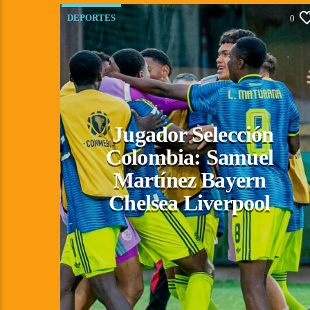
DEPORTES
0
Jugador Selección
Colombia: Samuel
Martínez Bayern
Chelsea Liverpool