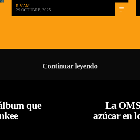
R V AM
29 OCTUBRE, 2025
Continuar leyendo
 álbum que
La OMS a
ankee
azúcar en l