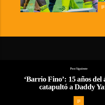
R V AP
19 ABRIL, 2026
Post Siguiente
‘Barrio Fino’: 15 años del
catapultó a Daddy Y