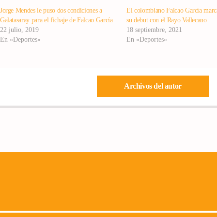
Jorge Mendes le puso dos condiciones a
El colombiano Falcao García marc
Galatasaray para el fichaje de Falcao García
su debut con el Rayo Vallecano
22 julio, 2019
18 septiembre, 2021
En «Deportes»
En «Deportes»
Archivos del autor