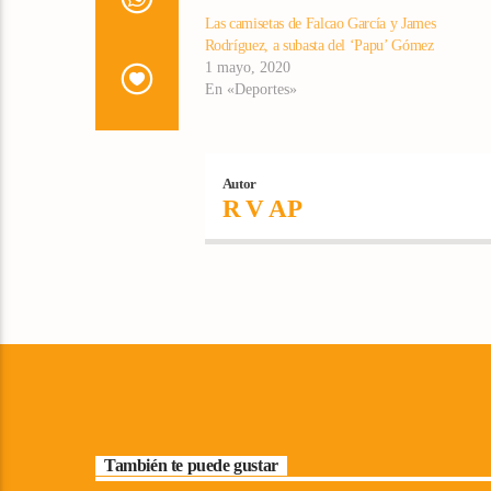
Las camisetas de Falcao García y James
Rodríguez, a subasta del ‘Papu’ Gómez
1 mayo, 2020
En «Deportes»
Autor
R V AP
También te puede gustar