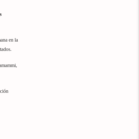
s
ana en la
tados.
 Hamammi,
ación