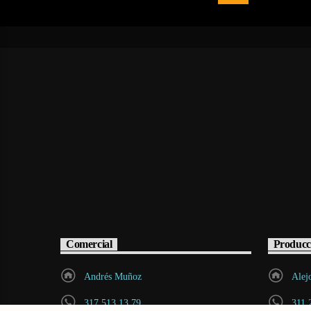
Comercial
Producc
Andrés Muñoz
Alej
317 513 13 79
311 