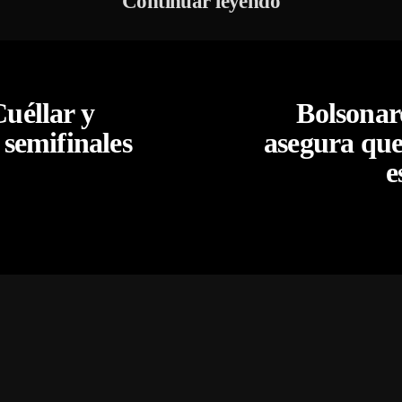
Continuar leyendo
uéllar y
Bolsonar
 semifinales
asegura que
e