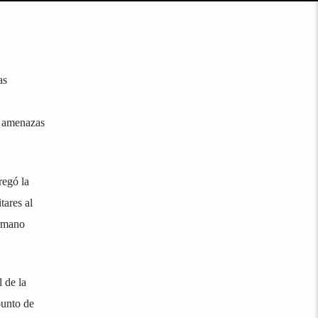
as
as amenazas
regó la
tares al
ermano
 de la
punto de