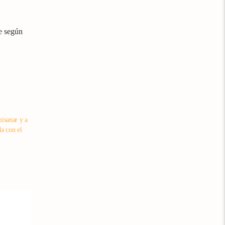
ue según
isanar y a
a con el