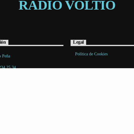
RADIO VOLTIO
ión
Legal
Política de Cookies
o Peña
234 25 34
acto@radiovoltio.com