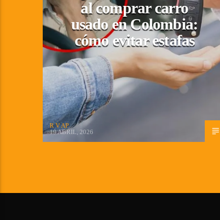
al comprar carro
usado en Colombia:
cómo evitar estafas
R V AP
19 ABRIL, 2026