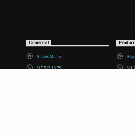
Comercial
Producc
Andrés Muñoz
Alej
317 513 13 79
311 
andres.munoz@radiovoltio.com
cont