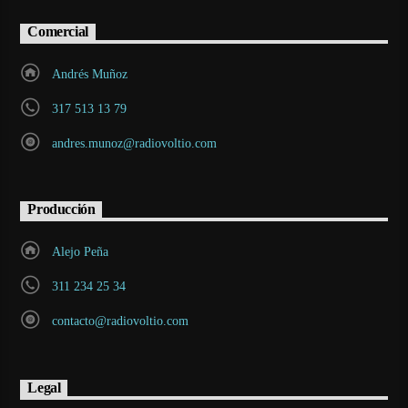
Comercial
Andrés Muñoz
317 513 13 79
andres.munoz@radiovoltio.com
Producción
Alejo Peña
311 234 25 34
contacto@radiovoltio.com
Legal