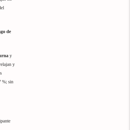
del
sgo de
urna
y
elajan y
s
7 %; sin
ipante