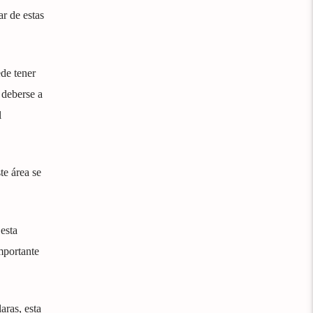
r de estas
n
de tener
deberse a
l
te área se
esta
mportante
aras, esta