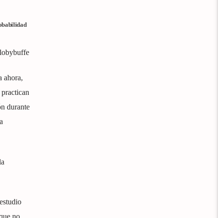
robabilidad
blobybuffe
a ahora,
 practican
ón durante
a
la
 estudio
 que no