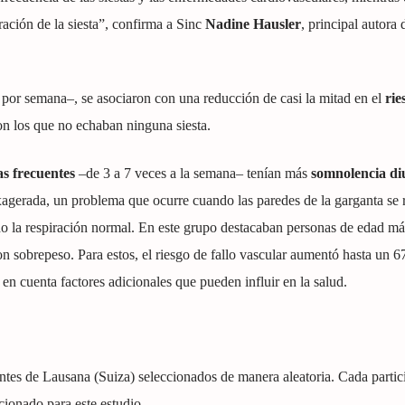
ción de la siesta”, confirma a Sinc
Nadine Hausler
, principal autora 
por semana–, se asociaron con una reducción de casi la mitad en el
rie
 los que no echaban ninguna siesta.
as frecuentes
–de 3 a 7 veces a la semana– tenían más
somnolencia di
gerada, un problema que ocurre cuando las paredes de la garganta se r
do la respiración normal. En este grupo destacaban personas de edad má
 sobrepeso. Para estos, el riesgo de fallo vascular aumentó hasta un 6
en cuenta factores adicionales que pueden influir en la salud.
entes de Lausana (Suiza) seleccionados de manera aleatoria. Cada partic
cionado para este estudio.