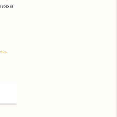
o solo es
entos