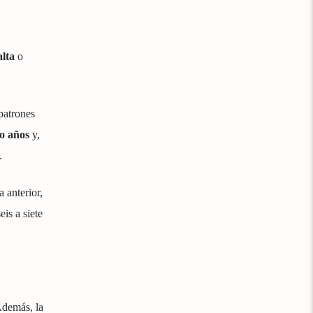
alta
o
patrones
o años
y,
.
 anterior,
is a siete
Además, la