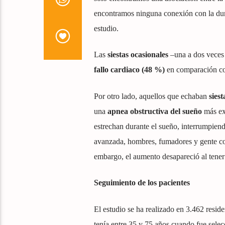
encontramos ninguna conexión con la dura
estudio.
Las
siestas ocasionales
–una a dos veces 
fallo cardiaco (48 %)
en comparación con
Por otro lado, aquellos que echaban
siest
una
apnea obstructiva del sueño
más exa
estrechan durante el sueño, interrumpien
avanzada, hombres, fumadores y gente con
embargo, el aumento desapareció al tener 
Seguimiento de los pacientes
El estudio se ha realizado en 3.462 resid
tenía entre 35 y 75 años cuando fue selec