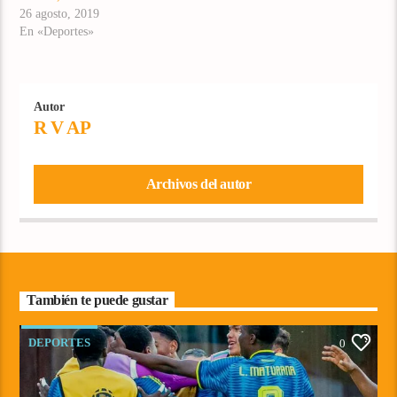
26 agosto, 2019
En «Deportes»
Autor
R V AP
Archivos del autor
También te puede gustar
DEPORTES
0