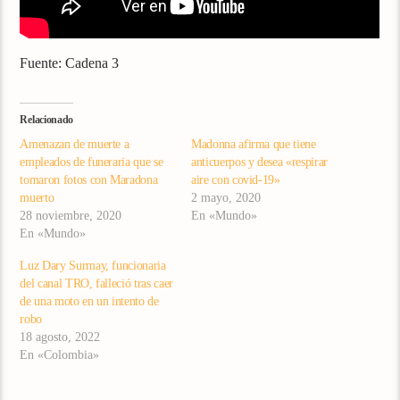
Fuente: Cadena 3
Relacionado
Amenazan de muerte a
Madonna afirma que tiene
empleados de funeraria que se
anticuerpos y desea «respirar
tomaron fotos con Maradona
aire con covid-19»
muerto
2 mayo, 2020
28 noviembre, 2020
En «Mundo»
En «Mundo»
Luz Dary Surmay, funcionaria
del canal TRO, falleció tras caer
de una moto en un intento de
robo
18 agosto, 2022
En «Colombia»