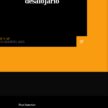
desalojarlo
R V AP
13 AGOSTO, 2025
Post Anterior