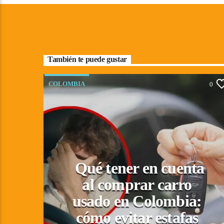
También te puede gustar
COLOMBIA
0
Qué tener en cuenta
al comprar carro
usado en Colombia:
cómo evitar estafas