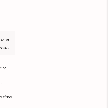
ra en
rneo.
queo,
i
,
l fútbol