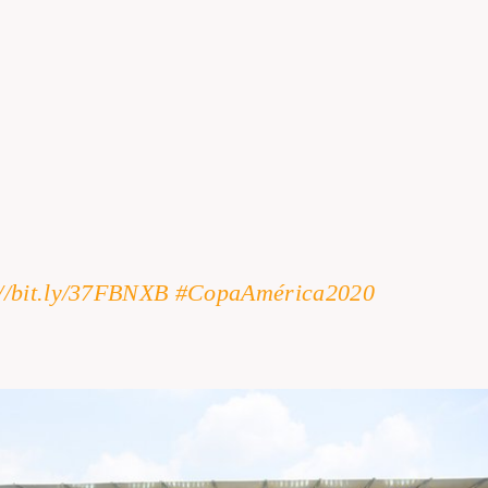
//
bit.ly/37FBNXB
#
CopaAmérica2020