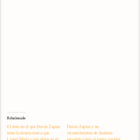
Relacionado
El ítem en el que Duván Zapata
Duván Zapata y un
tiene la misma marca que
reconocimiento de Atalanta:
Lionel Messi y que destacan en
escogido como el mejor jugador