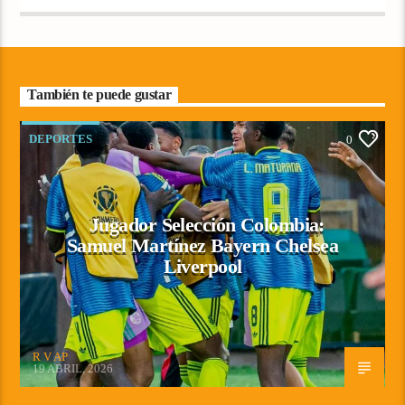
También te puede gustar
DEPORTES
0
Jugador Selección Colombia:
Samuel Martínez Bayern Chelsea
Liverpool
R V AP
19 ABRIL, 2026