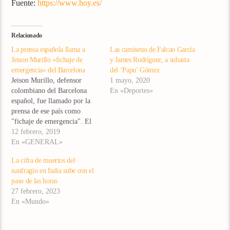
Fuente:
https://www.hoy.es/
Relacionado
La prensa española llama a
Las camisetas de Falcao García
Jeison Murillo «fichaje de
y James Rodríguez, a subasta
emergencia» del Barcelona
del ‘Papu’ Gómez
Jeison Murillo, defensor
1 mayo, 2020
colombiano del Barcelona
En «Deportes»
español, fue llamado por la
prensa de ese país como
"fichaje de emergencia". El
diario 'Mundo Deportivo'
12 febrero, 2019
publicó este martes una nota
En «GENERAL»
en la que se refiere a las pocas
La cifra de muertos del
oportunidades que ha tenido
naufragio en Italia sube con el
el zaguero colombiano en el
paso de las horas
cuadro catalán. "Murillo y
27 febrero, 2023
Boateng…
En «Mundo»