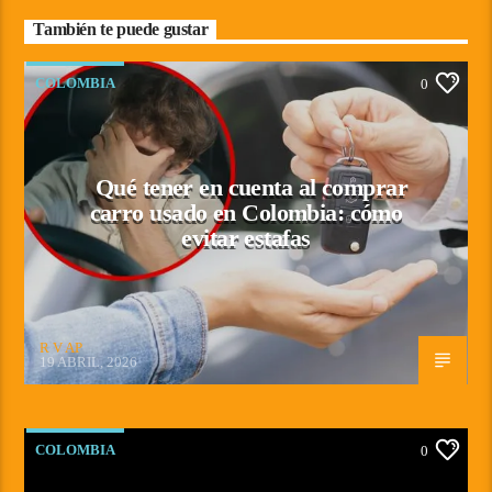
También te puede gustar
COLOMBIA
0
Qué tener en cuenta al comprar
carro usado en Colombia: cómo
evitar estafas
R V AP
19 ABRIL, 2026
COLOMBIA
0