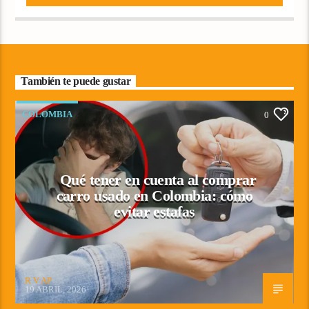
También te puede gustar
COLOMBIA
0
Qué tener en cuenta al comprar
carro usado en Colombia: cómo
evitar estafas
R V AP
19 ABRIL, 2026