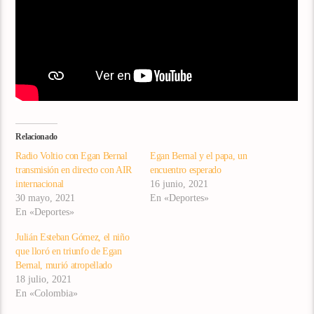
Relacionado
Radio Voltio con Egan Bernal
Egan Bernal y el papa, un
transmisión en directo con AIR
encuentro esperado
internacional
16 junio, 2021
30 mayo, 2021
En «Deportes»
En «Deportes»
Julián Esteban Gómez, el niño
que lloró en triunfo de Egan
Bernal, murió atropellado
18 julio, 2021
En «Colombia»