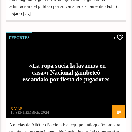
admiración del público por su carisma y su autenticidad. Su
legado […]
DEPORTES
0
«La ropa sucia la lavamos en
casa»: Nacional gambeteó
escándalo por fiesta de jugadores
R V AP
17 SEPTIEMBRE, 2024
Noticias de Atlético Nacional: el equipo antioqueño prepara
sanciones por este lamentable hecho luego del compromiso