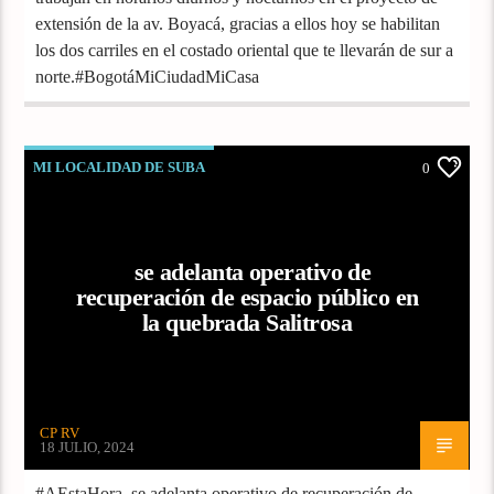
extensión de la av. Boyacá, gracias a ellos hoy se habilitan
los dos carriles en el costado oriental que te llevarán de sur a
norte.#BogotáMiCiudadMiCasa
MI LOCALIDAD DE SUBA
0
se adelanta operativo de
recuperación de espacio público en
la quebrada Salitrosa
CP RV
18 JULIO, 2024
#AEstaHora se adelanta operativo de recuperación de