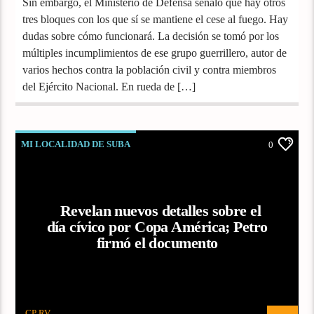
Sin embargo, el Ministerio de Defensa señaló que hay otros
tres bloques con los que sí se mantiene el cese al fuego. Hay
dudas sobre cómo funcionará. La decisión se tomó por los
múltiples incumplimientos de ese grupo guerrillero, autor de
varios hechos contra la población civil y contra miembros
del Ejército Nacional. En rueda de […]
MI LOCALIDAD DE SUBA
0
Revelan nuevos detalles sobre el
día cívico por Copa América; Petro
firmó el documento
CP RV