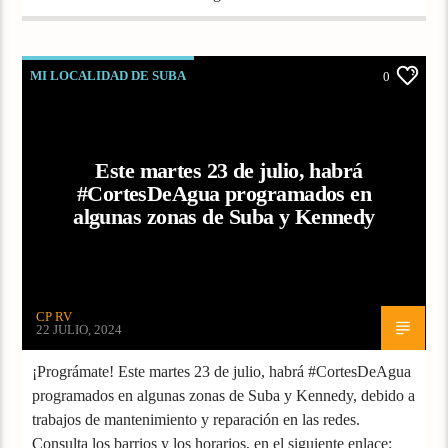
MI LOCALIDAD DE SUBA
0
Este martes 23 de julio, habrá
#CortesDeAgua programados en
algunas zonas de Suba y Kennedy
CP RV
22 JULIO, 2024
¡Prográmate! Este martes 23 de julio, habrá #CortesDeAgua
programados en algunas zonas de Suba y Kennedy, debido a
trabajos de mantenimiento y reparación en las redes.
Consulta los barrios y los horarios, en el siguiente enlace: