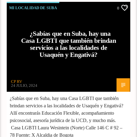
MI LOCALIDAD DE SUBA
0
¿Sabías que en Suba, hay una
Casa LGBTI que también brindan
servicios a las localidades de
Usaquén y Engativá?
CP RV
24 JULIO, 2024
¿Sabías que en Suba, hay una Casa LGBTI que también
brindan servicios a las localidades de Usaquén y Engativá?
Allí encontrarás Educación Flexible, acompañamiento
psicosocial, asesoría jurídica de la UCD, y mucho más.
Casa LGBTI Laura Wesintein (Norte) Calle 146 C # 92 –
78 Fuente: X Alcaldia de Bogota