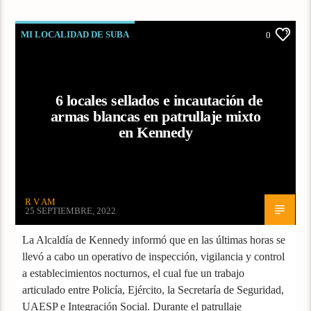
MI LOCALIDAD DE SUBA
0
6 locales sellados e incautación de
armas blancas en patrullaje mixto
en Kennedy
R V AM
25 SEPTIEMBRE, 2022
La Alcaldía de Kennedy informó que en las últimas horas se
llevó a cabo un operativo de inspección, vigilancia y control
a establecimientos nocturnos, el cual fue un trabajo
articulado entre Policía, Ejército, la Secretaría de Seguridad,
UAESP e Integración Social. Durante el patrullaje