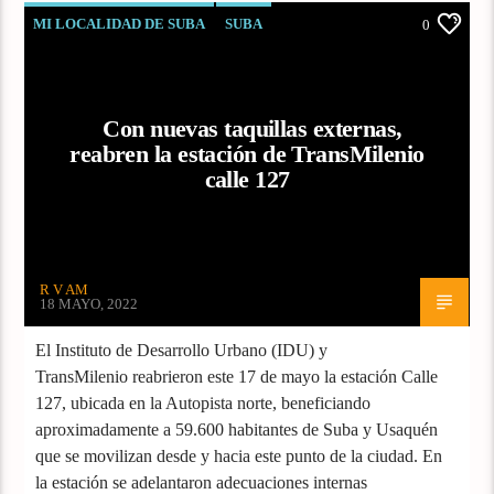
MI LOCALIDAD DE SUBA
SUBA
0
Con nuevas taquillas externas,
reabren la estación de TransMilenio
calle 127
R V AM
18 MAYO, 2022
El Instituto de Desarrollo Urbano (IDU) y
TransMilenio reabrieron este 17 de mayo la estación Calle
127, ubicada en la Autopista norte, beneficiando
aproximadamente a 59.600 habitantes de Suba y Usaquén
que se movilizan desde y hacia este punto de la ciudad. En
la estación se adelantaron adecuaciones internas