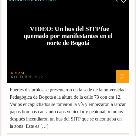
0
VIDEO: Un bus del SITP fue
quemado por manifestantes en el
norte de Bogotá
R V AM
6 OCTUBRE, 2022
Fuertes disturbios se presentaron en la sede de la universidad
Pedagógica de Bogotá a la altura de la calle 73 con cra 12.
Varios encapuchados se tomaron la vía y empezaron a lanzar
papas bombas causando caos vehicular y peatonal, minutos
después incendiaron un bus del SITP que se encontraba en
la zona. Este es […]