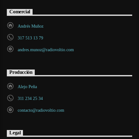
Comercial
Andrés Muñoz
317 513 13 79
andres.munoz@radiovoltio.com
Producción
Alejo Peña
311 234 25 34
contacto@radiovoltio.com
Legal