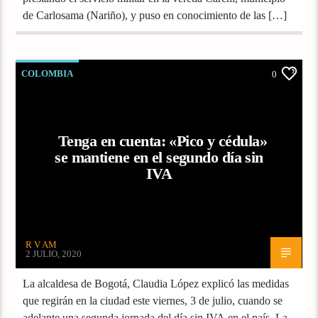
de Carlosama (Nariño), y puso en conocimiento de las […]
COLOMBIA
0
Tenga en cuenta: «Pico y cédula»
se mantiene en el segundo día sin
IVA
R V AM
2 JULIO, 2020
La alcaldesa de Bogotá, Claudia López explicó las medidas
que regirán en la ciudad este viernes, 3 de julio, cuando se
adelante una segunda jornada del día sin IVA en el país. La