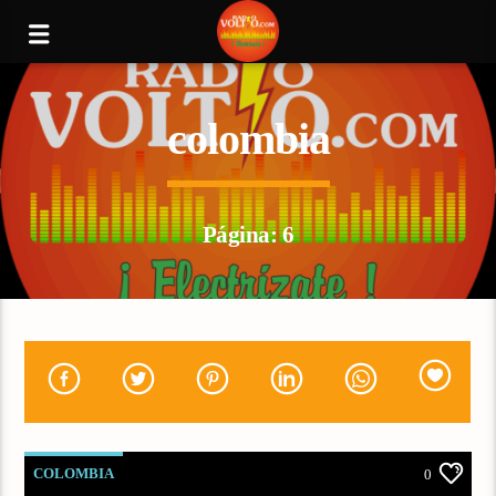
colombia
Página: 6
COLOMBIA
0