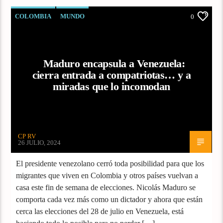
COLOMBIA
MUNDO
0
Maduro encapsula a Venezuela:
cierra entrada a compatriotas… y a
miradas que lo incomodan
CP RV
26 JULIO, 2024
El presidente venezolano cerró toda posibilidad para que los
migrantes que viven en Colombia y otros países vuelvan a
casa este fin de semana de elecciones. Nicolás Maduro se
comporta cada vez más como un dictador y ahora que están
cerca las elecciones del 28 de julio en Venezuela, está