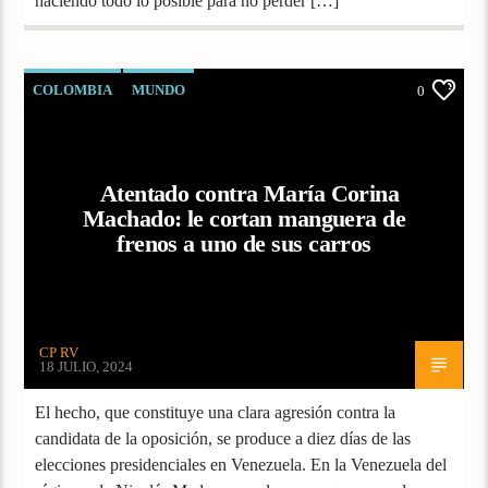
haciendo todo lo posible para no perder […]
COLOMBIA
MUNDO
0
Atentado contra María Corina
Machado: le cortan manguera de
frenos a uno de sus carros
CP RV
18 JULIO, 2024
El hecho, que constituye una clara agresión contra la
candidata de la oposición, se produce a diez días de las
elecciones presidenciales en Venezuela. En la Venezuela del