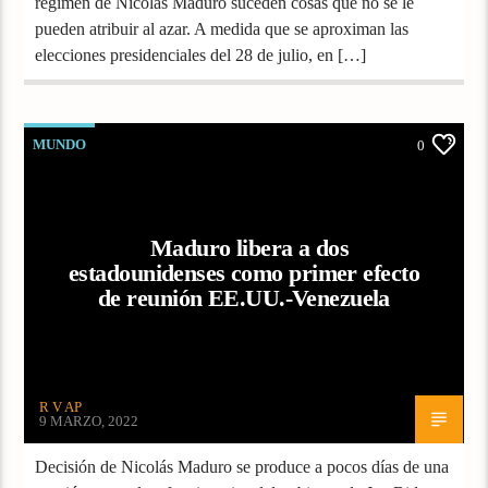
régimen de Nicolás Maduro suceden cosas que no se le
pueden atribuir al azar. A medida que se aproximan las
elecciones presidenciales del 28 de julio, en […]
MUNDO
0
Maduro libera a dos
estadounidenses como primer efecto
de reunión EE.UU.-Venezuela
R V AP
9 MARZO, 2022
Decisión de Nicolás Maduro se produce a pocos días de una