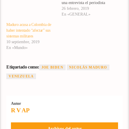
una entrevista el periodista
Jorge Ramos FOTO: EFE Por
26 febrero, 2019
órdenes de Nicolás Maduro
En «GENERAL»
un grupo de periodistas de la
Maduro acusa a Colombia de
cadena Univisión, encabezado
haber intentado “afectar” sus
por Jorge Ramos, fueron
sistemas militares
retenidos desde la tarde de
10 septiembre, 2019
este lunes…
En «Mundo»
Etiquetado como:
JOE BIDEN
NICOLÁS MADURO
VENEZUELA
Autor
R V AP
Archivos del autor