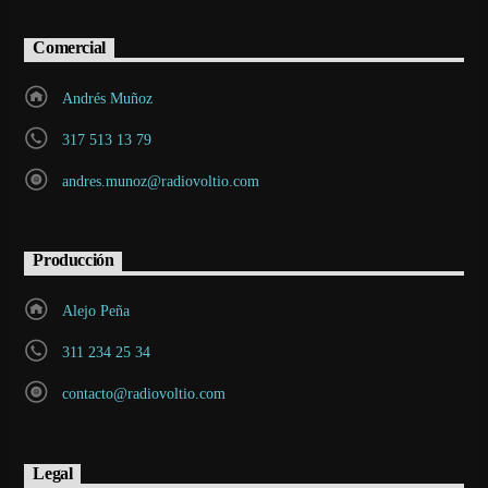
Comercial
Andrés Muñoz
317 513 13 79
andres.munoz@radiovoltio.com
Producción
Alejo Peña
311 234 25 34
contacto@radiovoltio.com
Legal