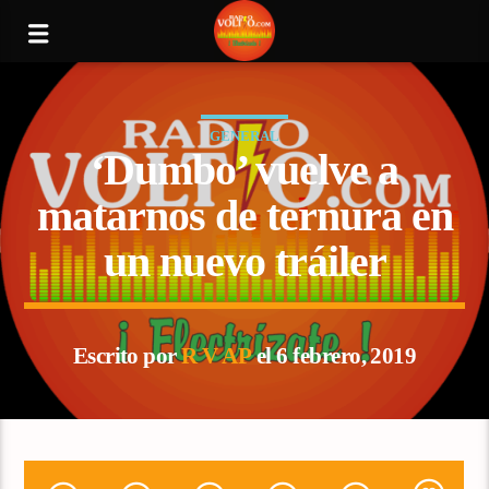
GENERAL
‘Dumbo’ vuelve a
matarnos de ternura en
un nuevo tráiler
Escrito por
R V AP
el 6 febrero, 2019