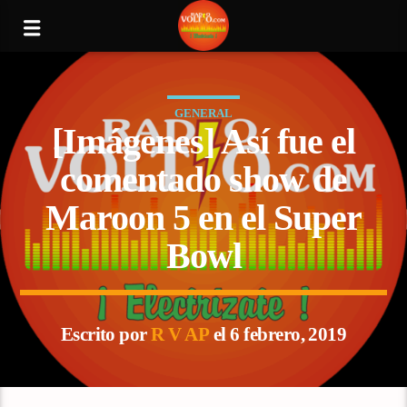
GENERAL
[Imágenes] Así fue el
comentado show de
Maroon 5 en el Super
Bowl
Escrito por
R V AP
el 6 febrero, 2019