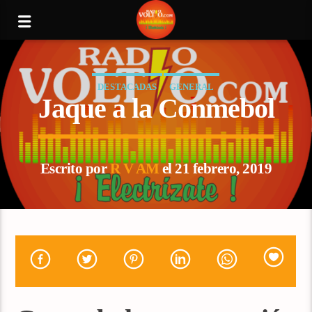
DESTACADAS
GENERAL
Jaque a la Conmebol
Escrito por
R V AM
el 21 febrero, 2019