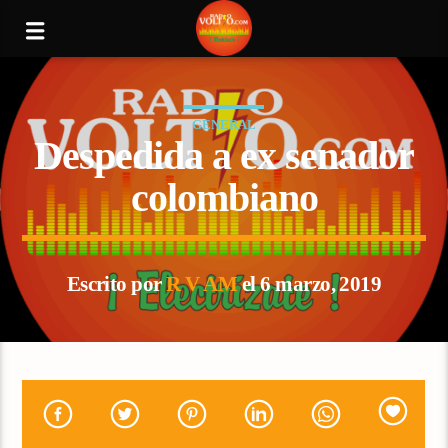
GENERAL
Despedida a ex senador
colombiano
Escrito por
R V AM
el 6 marzo, 2019