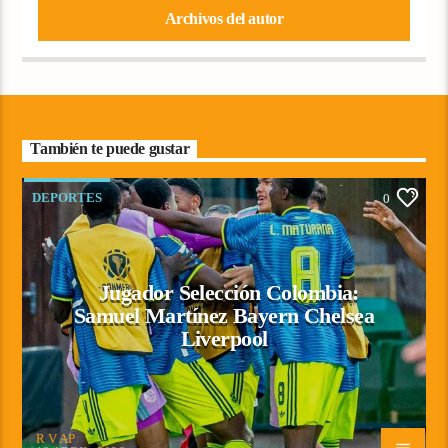
Archivos del autor
También te puede gustar
DEPORTES
0
Jugador Selección Colombia:
Samuel Martínez Bayern Chelsea
Liverpool
R V AP