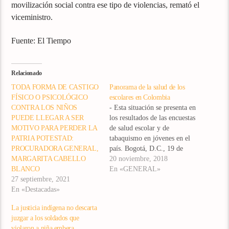
movilización social contra ese tipo de violencias, remató el
viceministro.
Fuente: El Tiempo
Relacionado
TODA FORMA DE CASTIGO
Panorama de la salud de los
FÍSICO O PSICOLÓGICO
escolares en Colombia
CONTRA LOS NIÑOS
- Esta situación se presenta en
PUEDE LLEGAR A SER
los resultados de las encuestas
MOTIVO PARA PERDER LA
de salud escolar y de
PATRIA POTESTAD:
tabaquismo en jóvenes en el
PROCURADORA GENERAL,
país. Bogotá, D.C., 19 de
MARGARITA CABELLO
noviembre de 2018.- El
20 noviembre, 2018
BLANCO
Ministerio de Salud y
En «GENERAL»
27 septiembre, 2021
Protección Social, en asocio
En «Destacadas»
con la Universidad del Valle,
presentó los resultados de las
La justicia indígena no descarta
encuestas nacionales de
juzgar a los soldados que
Salud…
violaron a niña embera