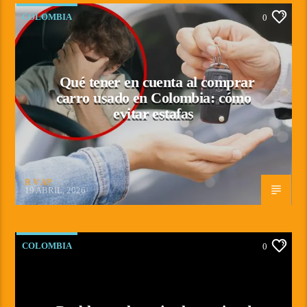
COLOMBIA
0
Qué tener en cuenta al comprar
carro usado en Colombia: cómo
evitar estafas
R V AP
19 ABRIL, 2026
COLOMBIA
0