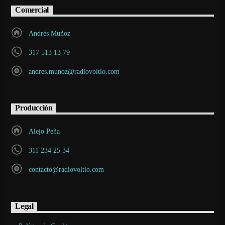
Comercial
Andrés Muñoz
317 513 13 79
andres.munoz@radiovoltio.com
Producción
Alejo Peña
311 234 25 34
contacto@radiovoltio.com
Legal