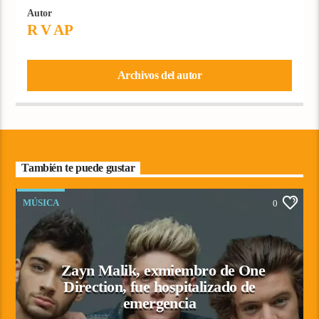
Autor
R V AP
Archivos del autor
También te puede gustar
MÚSICA
0
Zayn Malik, exmiembro de One
Direction, fue hospitalizado de
emergencia