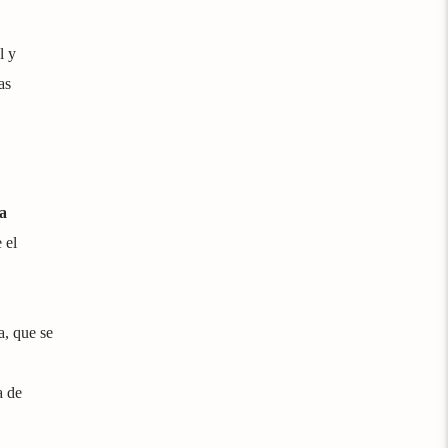
l y
as
a
 el
a, que se
a de