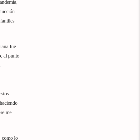
pandemia,
oducción
fantiles
iana fue
o, al punto
.
estos
 haciendo
pre me
, como lo