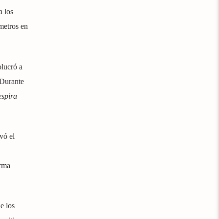
a los
ómetros en
lucró a
 Durante
spira
vó el
orma
e los