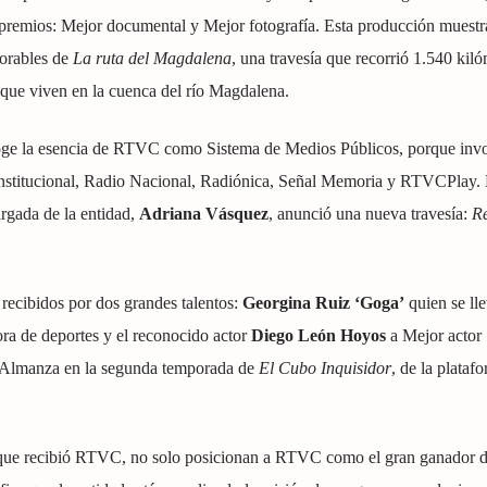
 premios: Mejor documental y Mejor fotografía. Esta producción muestr
orables de
La ruta del Magdalena
, una travesía que recorrió 1.540 kil
 que viven en la cuenca del río Magdalena.
coge la esencia de RTVC como Sistema de Medios Públicos, porque invo
Institucional, Radio Nacional, Radiónica, Señal Memoria y RTVCPlay.
argada de la entidad,
Adriana Vásquez
, anunció una nueva travesía:
Re
recibidos por dos grandes talentos:
Georgina Ruiz ‘Goga’
quien se lle
ora de deportes y el reconocido actor
Diego León Hoyos
a Mejor actor
o Almanza en la segunda temporada de
El Cubo Inquisidor
, de la plataf
s que recibió RTVC, no solo posicionan a RTVC como el gran ganador d