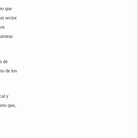
po que
un sector
dos
uestras
as de
no de los
cal y
pero que,