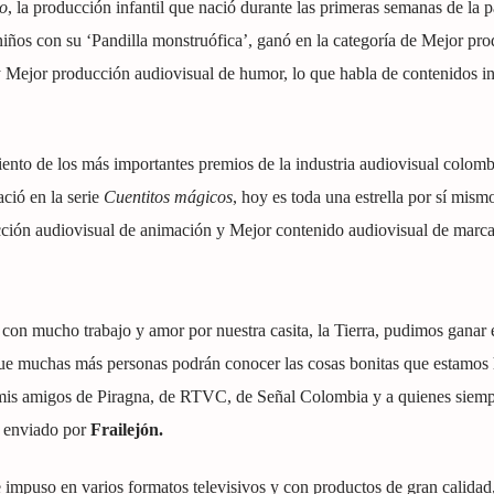
o
, la producción infantil que nació durante las primeras semanas de la 
ños con su ‘Pandilla monstruófica’, ganó en la categoría de Mejor pr
 y Mejor producción audiovisual de humor, lo que habla de contenidos in
ento de los más importantes premios de la industria audiovisual colomb
ció en la serie
Cuentitos mágicos
, hoy es toda una estrella por sí mism
cción audiovisual de animación y Mejor contenido audiovisual de marca
 con mucho trabajo y amor por nuestra casita, la Tierra, pudimos ganar 
 que muchas más personas podrán conocer las cosas bonitas que estamos
a mis amigos de Piragna, de RTVC, de Señal Colombia y a quienes siem
e enviado por
Frailejón.
puso en varios formatos televisivos y con productos de gran calidad