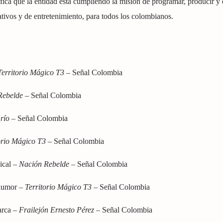
fica que la entidad está cumpliendo la misión de programar, producir y 
ativos y de entretenimiento, para todos los colombianos.
Territorio Mágico T3
– Señal Colombia
Rebelde
– Señal Colombia
río
– Señal Colombia
orio Mágico T3
– Señal Colombia
ical –
Nación Rebelde
– Señal Colombia
 humor –
Territorio Mágico T3
– Señal Colombia
arca –
Frailejón Ernesto Pérez
– Señal Colombia