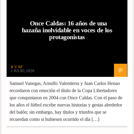
FÚTBOL
LIGA COLOMBIANA
Once Caldas: 16 años de una
hazaña inolvidable en voces de los
protagonistas
R V AP
1 JULIO, 2020
Samuel Vanegas, Arnulfo Valentierra y Juan Carlos Henao
recordaron con emoción el título de la Copa Libertadores
que conquistaron en 2004 con Once Caldas. Con el paso de
los años el fútbol escribe nuevas historias y gestas alrededor
del balón; sin embargo, hay títulos y triunfos que se
recuerdan como si hubiesen ocurrido el día […]