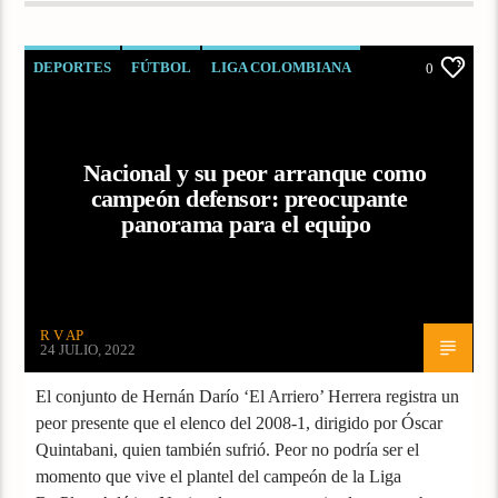
DEPORTES
FÚTBOL
LIGA COLOMBIANA
0
Nacional y su peor arranque como
campeón defensor: preocupante
panorama para el equipo
R V AP
24 JULIO, 2022
El conjunto de Hernán Darío ‘El Arriero’ Herrera registra un
peor presente que el elenco del 2008-1, dirigido por Óscar
Quintabani, quien también sufrió. Peor no podría ser el
momento que vive el plantel del campeón de la Liga