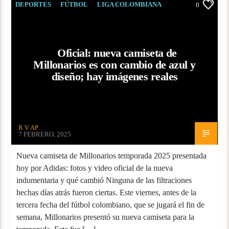
DEPORTES
FÚTBOL
LIGA COLOMBIANA
0
Oficial: nueva camiseta de
Millonarios es con cambio de azul y
diseño; hay imágenes reales
R V AP
7 FEBRERO, 2025
Nueva camiseta de Millonarios temporada 2025 presentada
hoy por Adidas: fotos y video oficial de la nueva
indumentaria y qué cambió Ninguna de las filtraciones
hechas días atrás fueron ciertas. Este viernes, antes de la
tercera fecha del fútbol colombiano, que se jugará el fin de
semana, Millonarios presentó su nueva camiseta para la