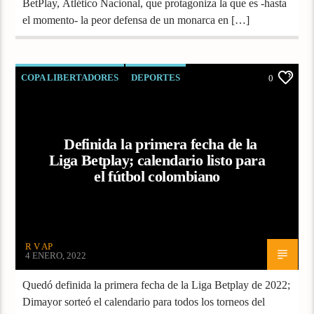
BetPlay, Atlético Nacional, que protagoniza la que es -hasta
el momento- la peor defensa de un monarca en […]
COPA LIBERTADORES
DEPORTES
0
LIGA COLOMBIANA
Definida la primera fecha de la
Liga Betplay; calendario listo para
el fútbol colombiano
R V AP
4 ENERO, 2022
Quedó definida la primera fecha de la Liga Betplay de 2022;
Dimayor sorteó el calendario para todos los torneos del