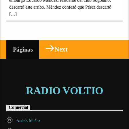
embargo Eduardo Méndez, residente del club bogotano,
descartó este arribo. Méndez confesó que Pérez descartó
[…]
Next
Páginas
RADIO VOLTIO
Comercial
Andrés Muñoz