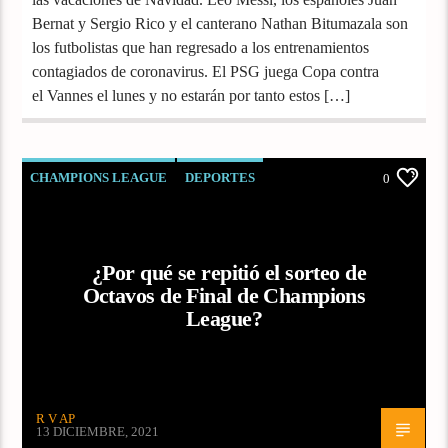
Bernat y Sergio Rico y el canterano Nathan Bitumazala son
los futbolistas que han regresado a los entrenamientos
contagiados de coronavirus. El PSG juega Copa contra
el Vannes el lunes y no estarán por tanto estos […]
CHAMPIONS LEAGUE
DEPORTES
0
FÚTBOL
¿Por qué se repitió el sorteo de
Octavos de Final de Champions
League?
R V AP
13 DICIEMBRE, 2021