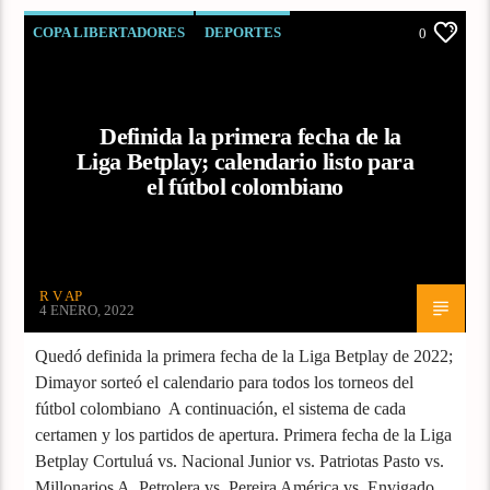
COPA LIBERTADORES
DEPORTES
0
LIGA COLOMBIANA
Definida la primera fecha de la
Liga Betplay; calendario listo para
el fútbol colombiano
R V AP
4 ENERO, 2022
Quedó definida la primera fecha de la Liga Betplay de 2022;
Dimayor sorteó el calendario para todos los torneos del
fútbol colombiano A continuación, el sistema de cada
certamen y los partidos de apertura. Primera fecha de la Liga
Betplay Cortuluá vs. Nacional Junior vs. Patriotas Pasto vs.
Millonarios A. Petrolera vs. Pereira América vs. Envigado