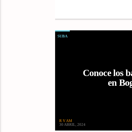
SUBA
Conoce los b
en Bo
R V AM
30 ABRIL, 2024