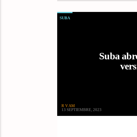
SUBA
Suba abre
vers
R V AM
13 SEPTIEMBRE, 2023