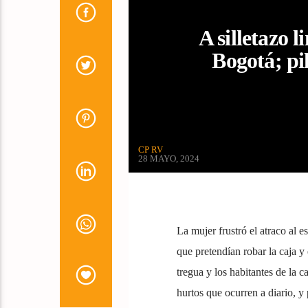
A silletazo 
Bogotá; pi
CP RV
28 MAYO, 2024
La mujer frustró el atraco al 
que pretendían robar la caja y
tregua y los habitantes de la c
hurtos que ocurren a diario, y