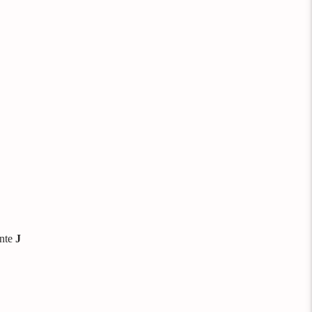
nte
J