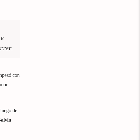
se
rrer.
empezó con
amor
luego de
alvin