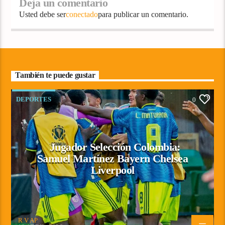
Deja un comentario
Usted debe ser
conectado
para publicar un comentario.
También te puede gustar
DEPORTES
0
Jugador Selección Colombia:
Samuel Martínez Bayern Chelsea
Liverpool
R V AP