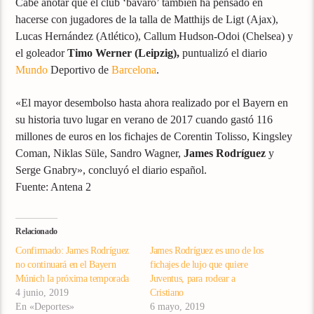
Cabe anotar que el club ‘bávaro’ también ha pensado en
hacerse con jugadores de la talla de Matthijs de Ligt (Ajax),
Lucas Hernández (Atlético), Callum Hudson-Odoi (Chelsea) y
el goleador
Timo Werner (Leipzig),
puntualizó el diario
Mundo
Deportivo de
Barcelona
.
«El mayor desembolso hasta ahora realizado por el Bayern en
su historia tuvo lugar en verano de 2017 cuando gastó 116
millones de euros en los fichajes de Corentin Tolisso, Kingsley
Coman, Niklas Süle, Sandro Wagner,
James Rodríguez
y
Serge Gnabry», concluyó el diario español.
Fuente: Antena 2
Relacionado
Confirmado: James Rodríguez
James Rodríguez es uno de los
no continuará en el Bayern
fichajes de lujo que quiere
Múnich la próxima temporada
Juventus, para rodear a
4 junio, 2019
Cristiano
En «Deportes»
6 mayo, 2019