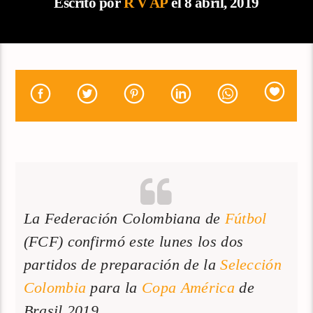
Escrito por
R V AP
el 8 abril, 2019
La Federación Colombiana de
Fútbol
(FCF) confirmó este lunes los dos
partidos de preparación de la
Selección
Colombia
para la
Copa América
de
Brasil 2019.